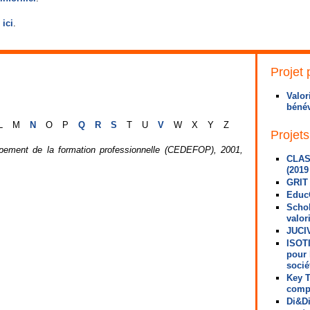
 ici
.
Projet 
Valor
bénév
L
M
N
O
P
Q
R
S
T
U
V
W
X
Y
Z
Projets
pement de la formation professionnelle (CEDEFOP), 2001,
CLAS
(2019
GRIT 
EducO
Schol
valor
JUCIV
ISOTI
pour 
socié
Key T
compé
Di&Di