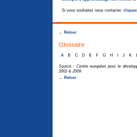
Si vous souhaitez nous contacter,
cliquez
← Retour
Glossaire
A
B
C
D
E
F
G
H
I
J
K
Source : Centre européen pour le dévelop
2002 & 2009.
← Retour