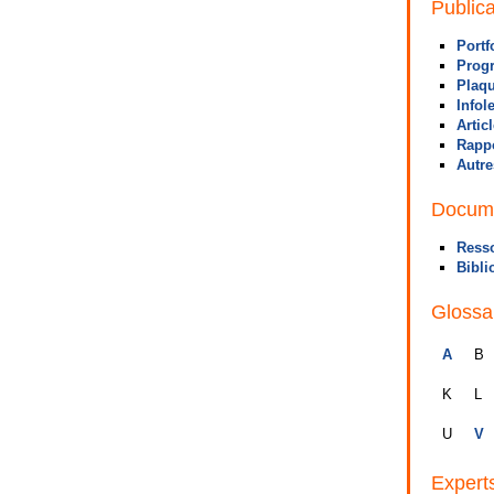
Publica
Portf
Prog
Plaqu
Infol
Artic
Rappo
Autre
Docum
Ress
Bibli
Glossa
A
B
K
L
U
V
Expert