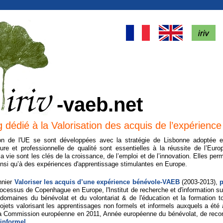
-vaeb.net
g dédié à la Valorisation des acquis de l’expérien
tion de l'UE se sont développées avec la stratégie de Lisbonne adoptée 
ieure et professionnelle de qualité sont essentielles à la réussite de l’E
 la vie sont les clés de la croissance, de l’emploi et de l’innovation. Elles pe
 ainsi qu’à des expériences d'apprentissage stimulantes en Europe.
nnier
Valoriser les acquis d’une expérience bénévole-VAEB
(2003-2013),
p
rocessus de Copenhague en Europe, l'Institut de recherche et d'information sur
domaines du bénévolat et du volontariat & de l'éducation et la formation to
ojets valorisant les apprentissages non formels et informels auxquels a été as
 la Commission européenne en 2011, Année européenne du bénévolat, de reconn
 informel
.