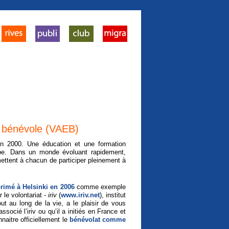
ce bénévole (VAEB)
en 2000. Une éducation et une formation
urope. Dans un monde évoluant rapidement,
rmettent à chacun de participer pleinement à
rimé à Helsinki en 2006
comme exemple
 le volontariat -
iriv
(
www.iriv.net
), institut
ut au long de la vie, a le plaisir de vous
socié l’iriv ou qu’il a initiés en France et
aitre officiellement le
bénévolat comme