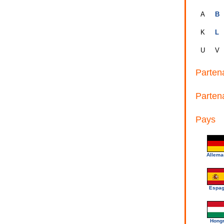
A
B
K
L
U
V
Parten
Parten
Pays
Allema
Espa
Hongr