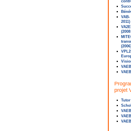
contr
Succe
Bénév
VAB- 
2011)
VA2EL
(2008
MITEC
trans
(2006
VPL2-
Europ
Visio
VAEB 
VAEB 
Progra
projet
Tutor 
Schol
VAEB 
VAEB 
VAEB 