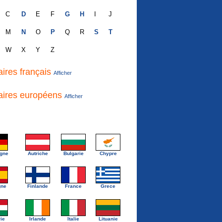
C
D
E
F
G
H
I
J
M
N
O
P
Q
R
S
T
W
X
Y
Z
aires français
Afficher
aires européens
Afficher
gne
Autriche
Bulgarie
Chypre
gne
Finlande
France
Grece
ie
Irlande
Italie
Lituanie