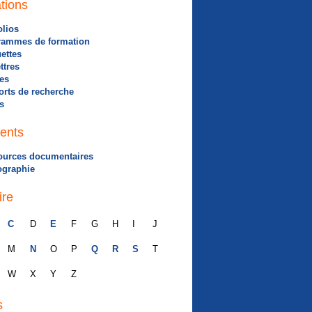
tions
olios
rammes de formation
ettes
ettres
les
rts de recherche
s
ents
ources documentaires
ographie
ire
C
D
E
F
G
H
I
J
M
N
O
P
Q
R
S
T
W
X
Y
Z
s