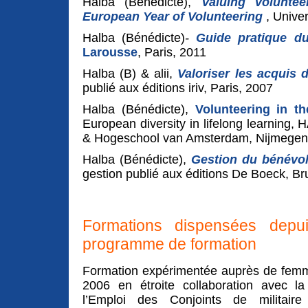
Halba (Bénédicte),
Valuing volunte
European Year of Volunteering
, Univer
Halba (Bénédicte)
-
Guide pratique du
Larousse
, Paris, 2011
Halba (B) & alii,
Valoriser les acquis 
publié aux éditions iriv, Paris, 2007
Halba (Bénédicte),
Volunteering in t
European diversity in lifelong learning
& Hogeschool van Amsterdam, Nijmegen,
Halba (Bénédicte),
Gestion du bénévola
gestion publié aux éditions De Boeck, Bru
Formations dispensées depui
programme de formation
Formation expérimentée auprès de femm
2006 en étroite collaboration avec l
l’Emploi des Conjoints de militaire